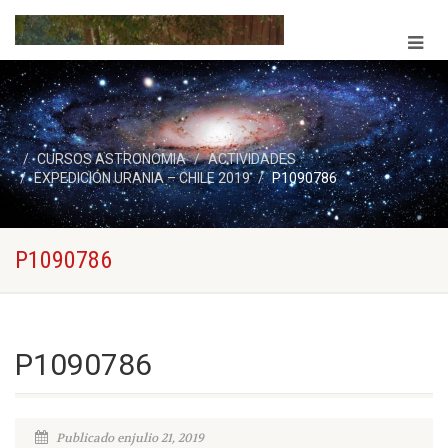
CURSOS ASTRONOMIA
ACTIVIDADES
EXPEDICIÓN URANIA – CHILE 2019
P1090786
P1090786
P1090786
Publicado enjulio 21, 2019