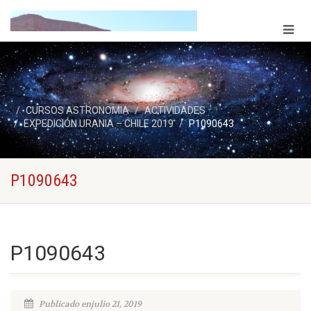
CURSOS ASTRONOMIA
ACTIVIDADES
EXPEDICIÓN URANIA – CHILE 2019
P1090643
P1090643
P1090643
Publicado enjulio 21, 2019