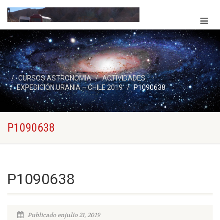
CURSOS ASTRONOMIA
ACTIVIDADES
EXPEDICIÓN URANIA – CHILE 2019
P1090638
P1090638
P1090638
Publicado enjulio 21, 2019