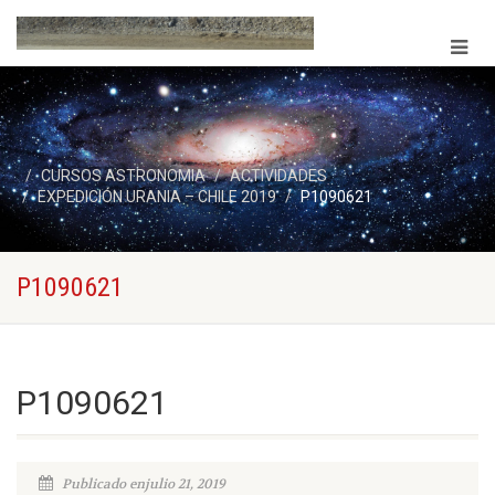
CURSOS ASTRONOMIA
ACTIVIDADES
EXPEDICIÓN URANIA – CHILE 2019
P1090621
P1090621
P1090621
Publicado enjulio 21, 2019