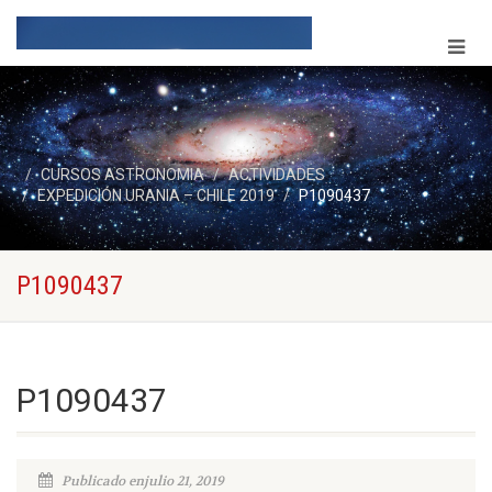
CURSOS ASTRONOMIA
ACTIVIDADES
EXPEDICIÓN URANIA – CHILE 2019
P1090437
P1090437
P1090437
Publicado enjulio 21, 2019