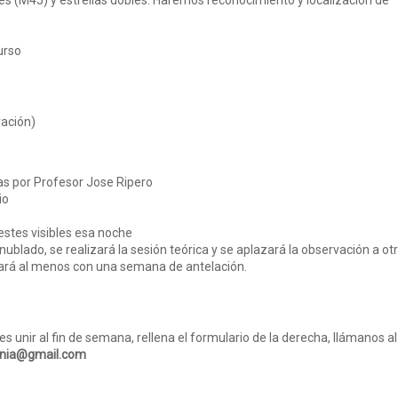
s (M45) y estrellas dobles. Haremos reconocimiento y localización de
urso
vación)
das por Profesor Jose Ripero
io
estes visibles esa noche
 nublado, se realizará la sesión teórica y se aplazará la observación a ot
mará al menos con una semana de antelación.
s unir al fin de semana, rellena el formulario de la derecha, llámanos al
ania@gmail.com