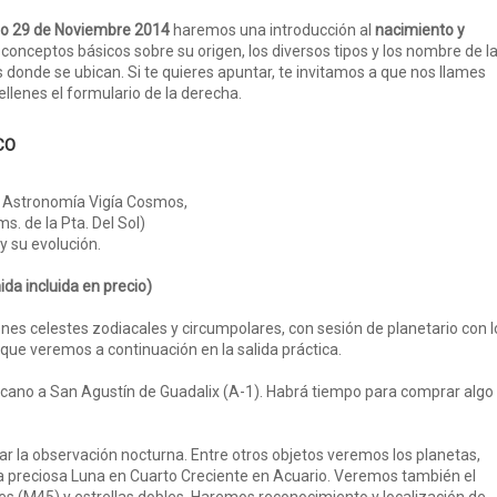
o 29 de Noviembre 2014
haremos una introducción al
nacimiento y
e conceptos básicos sobre su origen, los diversos tipos y los nombre de l
donde se ubican. Si te quieres apuntar, te invitamos a que nos llames
ellenes el formulario de la derecha.
CO
e Astronomía Vigía Cosmos,
ms. de la Pta. Del Sol)
 y su evolución.
da incluida en precio)
nes celestes zodiacales y circumpolares, con sesión de planetario con l
 que veremos a continuación en la salida práctica.
rcano a San Agustín de Guadalix (A-1). Habrá tiempo para comprar algo
ar la observación nocturna. Entre otros objetos veremos los planetas,
a preciosa Luna en Cuarto Creciente en Acuario. Veremos también el