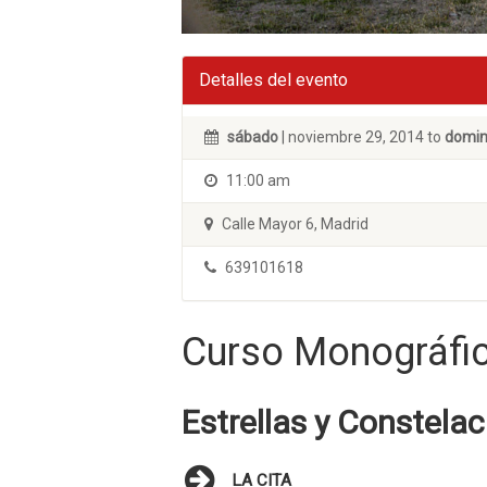
Detalles del evento
sábado
| noviembre 29, 2014 to
domi
11:00 am
Calle Mayor 6, Madrid
639101618
Curso Monográfic
Estrellas y Constela
LA CITA