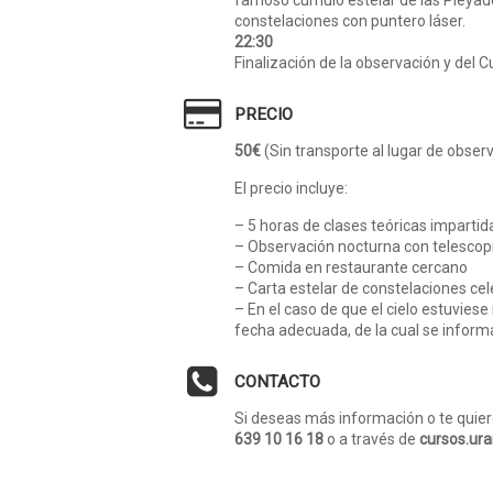
famoso cúmulo estelar de las Pléyade
constelaciones con puntero láser.
22:30
Finalización de la observación y del C
PRECIO
50€
(Sin transporte al lugar de obser
El precio incluye:
– 5 horas de clases teóricas imparti
– Observación nocturna con telescop
– Comida en restaurante cercano
– Carta estelar de constelaciones cel
– En el caso de que el cielo estuviese
fecha adecuada, de la cual se infor
CONTACTO
Si deseas más información o te quiere
639 10 16 18
o a través de
cursos.ur