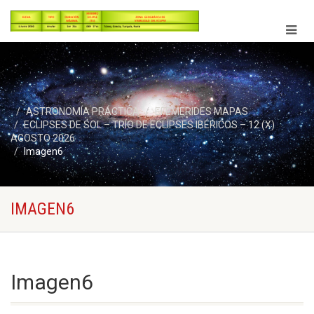
ASTRONOMÍA PRÁCTICA
EFEMERIDES MAPAS
ECLIPSES DE SOL – TRÍO DE ECLIPSES IBÉRICOS – 12 (X)
AGOSTO 2026
Imagen6
IMAGEN6
Imagen6