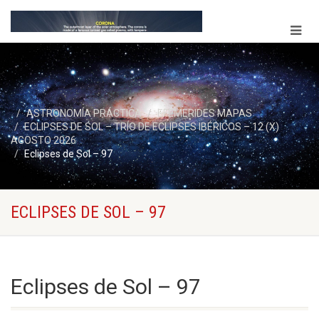
ASTRONOMÍA PRÁCTICA
EFEMERIDES MAPAS
ECLIPSES DE SOL – TRÍO DE ECLIPSES IBÉRICOS – 12 (X)
AGOSTO 2026
Eclipses de Sol – 97
ECLIPSES DE SOL – 97
Eclipses de Sol – 97