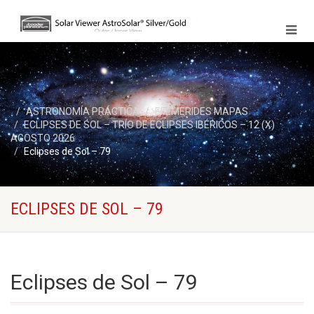
ASTRONOMÍA PRÁCTICA
EFEMERIDES MAPAS
ECLIPSES DE SOL – TRÍO DE ECLIPSES IBÉRICOS – 12 (X)
AGOSTO 2026
Eclipses de Sol – 79
ECLIPSES DE SOL – 79
Eclipses de Sol – 79