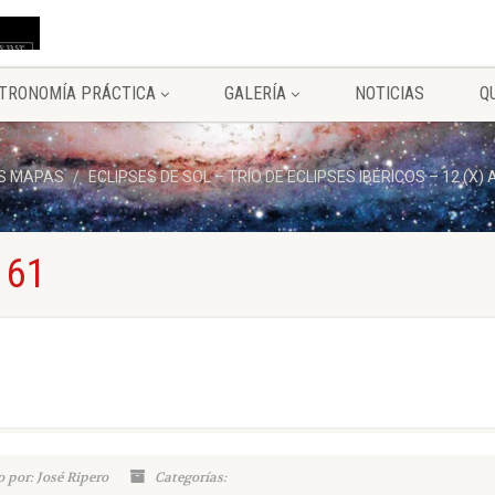
TRONOMÍA PRÁCTICA
GALERÍA
NOTICIAS
Q
S MAPAS
ECLIPSES DE SOL – TRÍO DE ECLIPSES IBÉRICOS – 12 (X
 61
 por: José Ripero
Categorías: