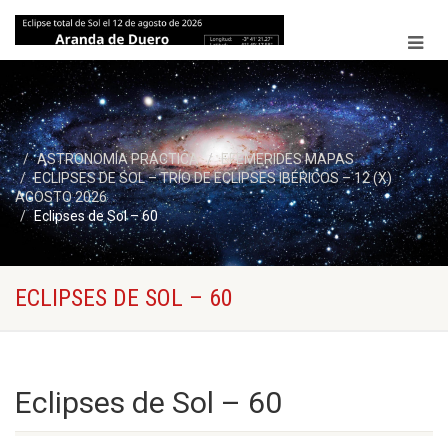
ASTRONOMÍA PRÁCTICA
EFEMERIDES MAPAS
ECLIPSES DE SOL – TRÍO DE ECLIPSES IBÉRICOS – 12 (X)
AGOSTO 2026
Eclipses de Sol – 60
ECLIPSES DE SOL – 60
Eclipses de Sol – 60