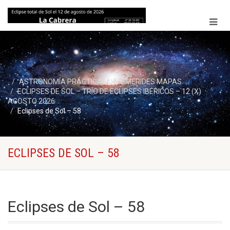
ASTRONOMÍA PRÁCTICA
EFEMERIDES MAPAS
ECLIPSES DE SOL – TRÍO DE ECLIPSES IBÉRICOS – 12 (X)
AGOSTO 2026
Eclipses de Sol – 58
ECLIPSES DE SOL – 58
Eclipses de Sol – 58