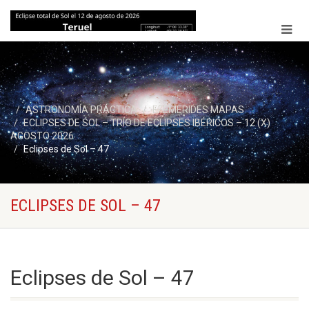
ASTRONOMÍA PRÁCTICA
EFEMERIDES MAPAS
ECLIPSES DE SOL – TRÍO DE ECLIPSES IBÉRICOS – 12 (X)
AGOSTO 2026
Eclipses de Sol – 47
ECLIPSES DE SOL – 47
Eclipses de Sol – 47