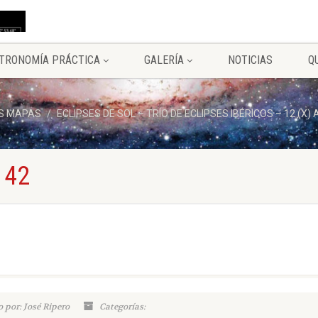
TRONOMÍA PRÁCTICA
GALERÍA
NOTICIAS
Q
S MAPAS
ECLIPSES DE SOL – TRÍO DE ECLIPSES IBÉRICOS – 12 (X
 42
 por: José Ripero
Categorías: