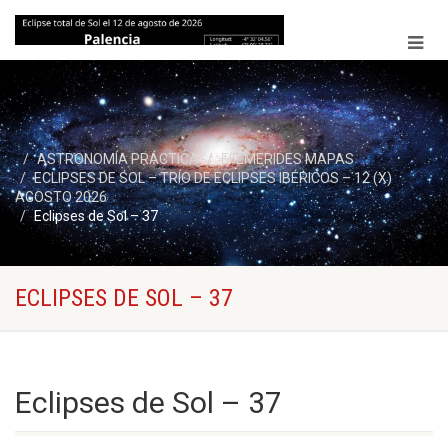
ASTRONOMÍA PRÁCTICA
EFEMERIDES MAPAS
ECLIPSES DE SOL – TRÍO DE ECLIPSES IBÉRICOS – 12 (X)
AGOSTO 2026
Eclipses de Sol – 37
ECLIPSES DE SOL – 37
Eclipses de Sol – 37