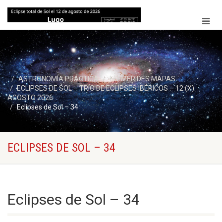
ASTRONOMÍA PRÁCTICA
EFEMERIDES MAPAS
ECLIPSES DE SOL – TRÍO DE ECLIPSES IBÉRICOS – 12 (X)
AGOSTO 2026
Eclipses de Sol – 34
ECLIPSES DE SOL – 34
Eclipses de Sol – 34