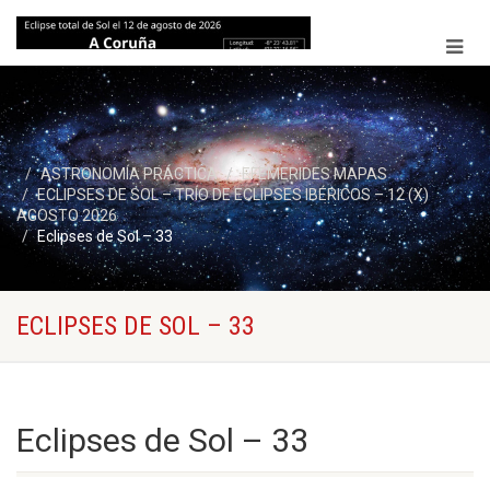
ASTRONOMÍA PRÁCTICA
EFEMERIDES MAPAS
ECLIPSES DE SOL – TRÍO DE ECLIPSES IBÉRICOS – 12 (X)
AGOSTO 2026
Eclipses de Sol – 33
ECLIPSES DE SOL – 33
Eclipses de Sol – 33