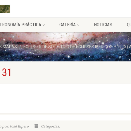
TRONOMÍA PRÁCTICA
GALERÍA
NOTICIAS
Q
S MAPAS
ECLIPSES DE SOL – TRÍO DE ECLIPSES IBÉRICOS – 12 (X
 31
 por: José Ripero
Categorías: