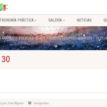
TRONOMÍA PRÁCTICA
GALERÍA
NOTICIAS
Q
S MAPAS
ECLIPSES DE SOL – TRÍO DE ECLIPSES IBÉRICOS – 12 (X
 30
 por: José Ripero
Categorías: