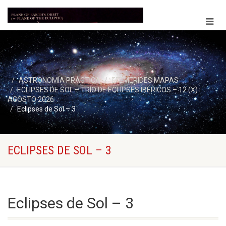
ASTRONOMÍA PRÁCTICA
EFEMERIDES MAPAS
ECLIPSES DE SOL – TRÍO DE ECLIPSES IBÉRICOS – 12 (X)
AGOSTO 2026
Eclipses de Sol – 3
ECLIPSES DE SOL – 3
Eclipses de Sol – 3