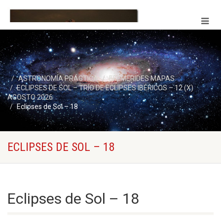
ASTRONOMÍA PRÁCTICA
EFEMERIDES MAPAS
ECLIPSES DE SOL – TRÍO DE ECLIPSES IBÉRICOS – 12 (X)
AGOSTO 2026
Eclipses de Sol – 18
ECLIPSES DE SOL – 18
Eclipses de Sol – 18