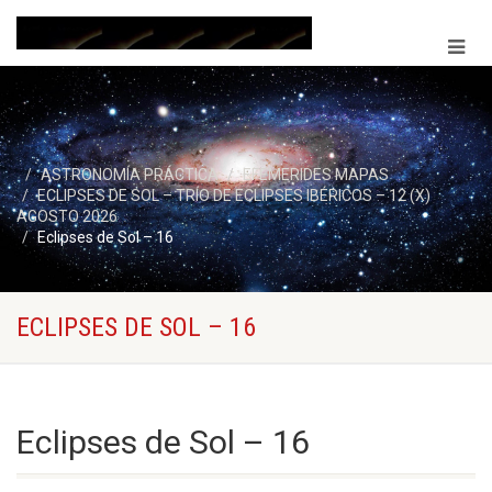
ASTRONOMÍA PRÁCTICA
EFEMERIDES MAPAS
ECLIPSES DE SOL – TRÍO DE ECLIPSES IBÉRICOS – 12 (X)
AGOSTO 2026
Eclipses de Sol – 16
ECLIPSES DE SOL – 16
Eclipses de Sol – 16