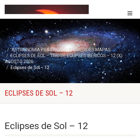
ASTRONOMÍA PRÁCTICA
EFEMERIDES MAPAS
ECLIPSES DE SOL – TRÍO DE ECLIPSES IBÉRICOS – 12 (X)
AGOSTO 2026
Eclipses de Sol – 12
ECLIPSES DE SOL – 12
Eclipses de Sol – 12