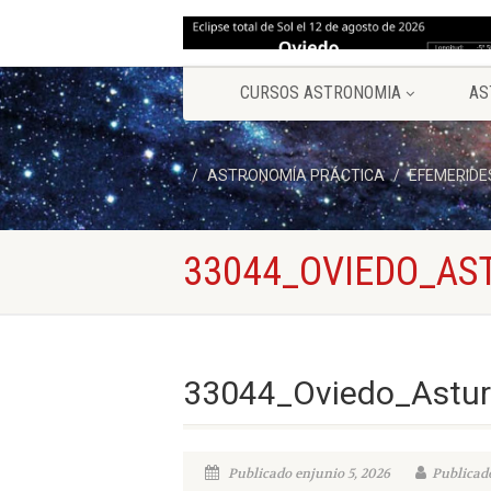
CURSOS ASTRONOMIA
AS
ASTRONOMÍA PRÁCTICA
EFEMERIDE
33044_OVIEDO_AS
33044_Oviedo_Astur
Publicado enjunio 5, 2026
Publicado