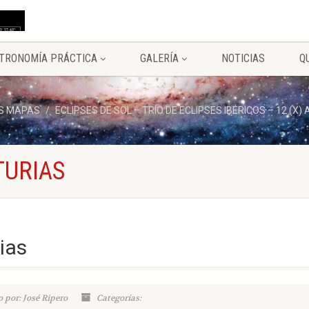
TRONOMÍA PRÁCTICA
GALERÍA
NOTICIAS
Q
S MAPAS
ECLIPSES DE SOL – TRÍO DE ECLIPSES IBÉRICOS – 12 (X
TURIAS
ias
 por: José Ripero
Categorías: