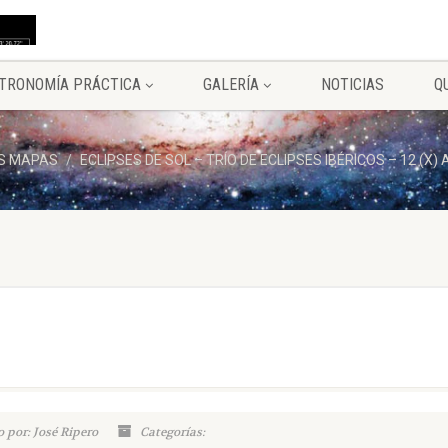
TRONOMÍA PRÁCTICA
GALERÍA
NOTICIAS
Q
S MAPAS
ECLIPSES DE SOL – TRÍO DE ECLIPSES IBÉRICOS – 12 (X
 por: José Ripero
Categorías: