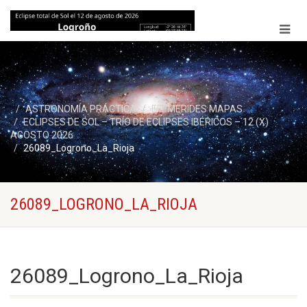
ASTRONOMÍA PRÁCTICA
EFEMERIDES MAPAS
ECLIPSES DE SOL – TRÍO DE ECLIPSES IBÉRICOS – 12 (X)
AGOSTO 2026
26089_Logrono_La_Rioja
26089_LOGRONO_LA_RIOJA
26089_Logrono_La_Rioja