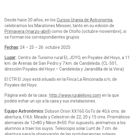
Desde hace 20 años, en los
Cursos Urania de Astronomía
,
celebramos los Maratones Messier, tanto en su edición de
Primavera (marzo-abril)
como de Otoño (octubre-noviembre), si
se forman los correspondientes grupos.
Fechas
:
24 – 25 – 26 octubre 2025
Lugar
:
Centro de Turismo rural EL JOYO, en Poyales del Hoyo, a 11
km. de Arenas de San Pedro y 7 km. de Candeleda. (CL-501,
dirección Poyales del Hoyo – Candeleda y Jarandilla de la Vera).
El CTR El Joyo está situado en la Finca La Rinconada s/n, de
Poyales del Hoyo.
Página web de la casa :
http://www.ruraleljoyo.com
en la que
podéis echar un ojo a la casa y sus instalaciones.
Equipo Astronómico:
Dobson Orion XX16G GoTo de 40,6 cms. de
abertura, f/4,6. Meade y Celestron de 22, 20 y 15 cms. Prismáticos
alemanes de 12×80 y Nikon 8×50. Por supuesto, animamos a los
alumnos a traer los suyos. Telescopio solar Lunt de 7 cm. de
abertura para la observación de las protuberancias solares.