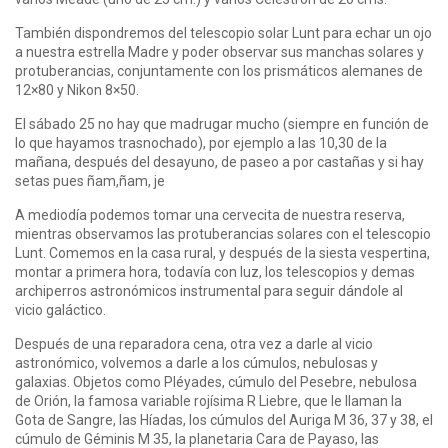
También dispondremos del telescopio solar Lunt para echar un ojo
a nuestra estrella Madre y poder observar sus manchas solares y
protuberancias, conjuntamente con los prismáticos alemanes de
12×80 y Nikon 8×50.
El sábado 25 no hay que madrugar mucho (siempre en función de
lo que hayamos trasnochado), por ejemplo a las 10,30 de la
mañana, después del desayuno, de paseo a por castañas y si hay
setas pues ñam,ñam, je
A mediodía podemos tomar una cervecita de nuestra reserva,
mientras observamos las protuberancias solares con el telescopio
Lunt. Comemos en la casa rural, y después de la siesta vespertina,
montar a primera hora, todavía con luz, los telescopios y demas
archiperros astronómicos instrumental para seguir dándole al
vicio galáctico.
Después de una reparadora cena, otra vez a darle al vicio
astronómico, volvemos a darle a los cúmulos, nebulosas y
galaxias. Objetos como Pléyades, cúmulo del Pesebre, nebulosa
de Orión, la famosa variable rojísima R Liebre, que le llaman la
Gota de Sangre, las Híadas, los cúmulos del Auriga M 36, 37 y 38, el
cúmulo de Géminis M 35, la planetaria Cara de Payaso, las