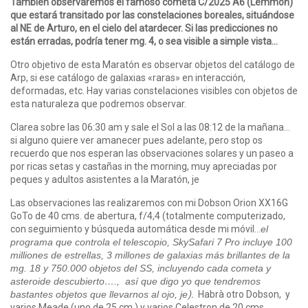
También observaremos el famoso cometa C/2025 A6 (Lemmon)
que estará transitado por las constelaciones boreales, situándose
al NE de Arturo, en el cielo del atardecer. Si las predicciones no
están erradas, podría tener mg. 4, o sea visible a simple vista…
Otro objetivo de esta Maratón es observar objetos del catálogo de
Arp, si ese catálogo de galaxias «raras» en interacción,
deformadas, etc. Hay varias constelaciones visibles con objetos de
esta naturaleza que podremos observar.
Clarea sobre las 06:30 am y sale el Sol a las 08:12 de la mañana…
si alguno quiere ver amanecer pues adelante, pero stop os
recuerdo que nos esperan las observaciones solares y un paseo a
por ricas setas y castañas in the morning, muy apreciadas por
peques y adultos asistentes a la Maratón, je
Las observaciones las realizaremos con mi Dobson Orion XX16G
GoTo de 40 cms. de abertura, f/4,4 (totalmente computerizado,
con seguimiento y búsqueda automática desde mi móvil…
el
programa que controla el telescopio, SkySafari 7 Pro incluye 100
milliones de estrellas, 3 millones de galaxias más brillantes de la
mg. 18 y 750.000 objetos del SS, incluyendo cada cometa y
asteroide descubierto….,
así que digo yo que tendremos
bastantes objetos que llevarnos al ojo, je
).
Habrà otro Dobson, y
varios Meade (uno de 25 cm.) y varios Celestron de 20 cms.