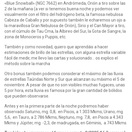
«Blue Snowball» (NGC 7662) en Andrómeda, Orión a tiro sobre las
2 de la mañana (a ver si tenemos buena noche y podemos ver
visualmente con el filtro del hidrógeno beta, la famosa nebulosa
Cabeza de Caballo y por supuesto también le echaremos un ojo a
la maravillosa Gran Nebulosa de Orión), Sirio y el Can Mayor a tiro,
con el cúmulo de Tau Cma, la Albireo del Sur, la Gota de Sangre, la
zona de Monoceros y Puppis, etc.
También y como novedad, quiero que aprendáis a hacer
estimaciones de brillo de las estrellas, con alguna estrella variable
fácil de medir, me llevo las cartas y solucionado… os explico el
método sobre la marcha
Otro bonus también podemos considerar el máximo de las lluvia
de estrellas Taúridas Norte y Sur que alcanzan su máximo el 5 de
noviembre. A pesar de que no son visibles muchas fugaces, unas
5 por hora, esta lluvia es famosa por la gran cantidad de bólidos
que pueden observarse.
Antes y en la primera parte de la noche podremos haber
observado Saturno, mg. 0,8, en Piscis, a 1.303 Mkms, Urano, mg.
5,6, en Tauro, a 2.786 Mkms, Neptuno, mg. 7,8, en Piscis a 4.343
Mkms y Júpiter, mg. -2,3, de madrugada, en Géminis, a 743 Mkms.