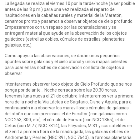
La llegada se realiza el viernes 10 por la tarde/noche (a ser posible
antes de las 8 p.m.) para una vez realizada el reparto de
habitaciones en la cabañas rurales y material de la Maratón,
cenamos pronto y pasamos a observar objetos de cielo profundo.
Empezaremos con un repaso por las constelaciones y se
entregará material que ayude en la observación de los objetos
galácticos (estrellas dobles, cúmulos de estrellas, planetarias,
galaxias, etc.).
Como apoyo a las observaciones, se darán unos pequeños
apuntes sobre galaxias y el cielo otoñal y unos mapas celestes
para usar en las noches de observación con lista de objetos a
observar
Intentaremos observar todo objeto de Cielo Profundo que se nos
ponga por delante… Noche cerrada sobre las 20:30 horas,
tenemos luna nueva el 21 de octubre. Intentaremos ver a primera
hora de la noche la Vía Láctea de Sagitario, Cisne y Aguila, para a
continuación ir a observar los maravillosos cúmulos de galaxias
del otoño que son preciosos, el de Escultor (con galaxias como
NGC 253, 300, etc), el cúmulo de Fornax (con NGC 1365), el de
Cetus (con M 77, NGC 7814), las Pléyades, M 31 y sus satélites en
el zenit a primera hora de la madrugada, las galaxias débiles de
Andrómeda y Perseo (NGC 891, NGC 7640), la famosa planetaria