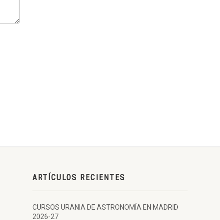
D OTRA TIERRA
VARIABLES SUPERNOVAS
IELO PROFUNDO
CATÁLOGO MESSIER + MESSIER VIRTUAL
OTOGRAFÍA DIGITAL Y CCD + DVD NEBULOSAS
L – CYBERSKY + DVD CONSTELACIONES
ERA – VERANO
 INVIERNO
JEADA POR EL HEMISFERIO SUR
ARTÍCULOS RECIENTES
CURSOS URANIA DE ASTRONOMÍA EN MADRID
2026-27