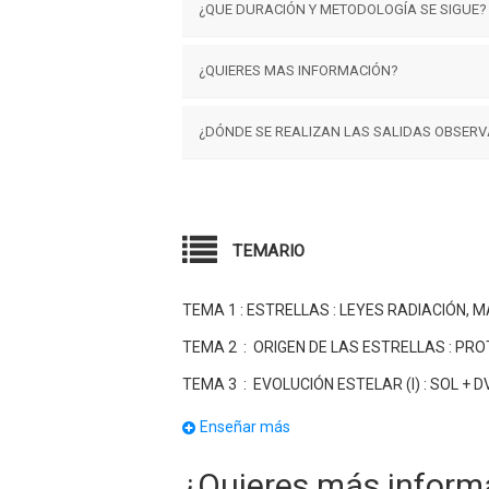
Se imparten 1 día a la semana en horario
¿QUE DURACIÓN Y METODOLOGÍA SE SIGUE?
personas.
El curso tiene una extensión de 28 temas 
¿QUIERES MAS INFORMACIÓN?
horario de tarde y las clases teóricas se 
preguntas y respuestas, y proyecciones 
Rellena el formulario del margen derecho
¿DÓNDE SE REALIZAN LAS SALIDAS OBSER
La gran mayoría se realizan en las inmedi
lumínica de la capital. También, realiza
TEMARIO
TEMA 1 : ESTRELLAS : LEYES RADIACIÓN, 
TEMA 2 : ORIGEN DE LAS ESTRELLAS : P
TEMA 3 : EVOLUCIÓN ESTELAR (I) : SOL + 
TEMA 4 : EVOLUCIÓN ESTELAR (II) : GIGA
Enseñar más
TEMA 5 : VARIABLES ERUPTIVAS (I) : NOVAS
¿Quieres más inform