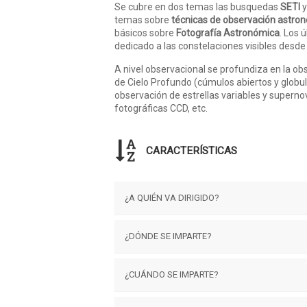
Se cubre en dos temas las busquedas
SETI
y
temas sobre
técnicas de observación astro
básicos sobre
Fotografía Astronómica
. Los 
dedicado a las constelaciones visibles desde 
A nivel observacional se profundiza en la o
de Cielo Profundo (cúmulos abiertos y globula
observación de estrellas variables y superno
fotográficas CCD, etc.
CARACTERÍSTICAS
¿A QUIÉN VA DIRIGIDO?
El curso de astronomía va dirigido a toda
¿DÓNDE SE IMPARTE?
astronómica como en técnicas de observac
Las clases presenciales se impartirán en el
¿CUÁNDO SE IMPARTE?
Madrid, España. Puedes llegar a través de 