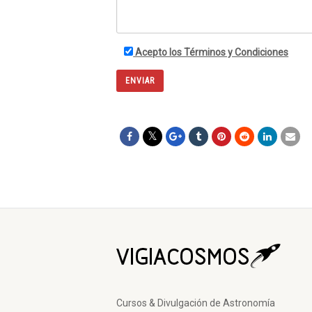
TEMA 20 : PLANETAS EXTRASOLARES + DV
TEMA 21 : ASTRONOMÍA PRÁCTICA (I) : 
Acepto los Términos y Condiciones
TEMA 22 : ASTRONOMÍA PRÁCTICA (II) : C
TEMA 23 : ASTRONOMÍA PRÁCTICA (III): 
TEMA 24 : ASTRONOMÍA PRÁCTICA (IV): F
TEMA 25 : CONSTELACIONES (I) : GENERA
TEMA 26 : CONSTELACIONES (II) : PRIMAV
TEMA 27 : CONSTELACIONES (III) : OTOÑO –
TEMA 28 : CONSTELACIONES (IV) : UNA O
Cursos & Divulgación de Astronomía