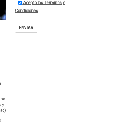
Acepto los Términos y
Condiciones
n
 ha
s y
etc)
o