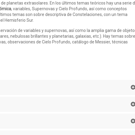
 de planetas extrasolares. En los últimos temas teóricos hay una serie 
nómica
, variables, Supernovas y Cielo Profundo, así como conceptos
últimos temas son sobre descriptiva de Constelaciones, con un tema
el Hemisferio Sur.
bservación de variables y supernovas, así como la amplia gama de objeto
res, nebulosas brillantes y planetarias, galaxias, etc.). Hay temas sobre
vas, observaciones de Cielo Profundo, catálogo de Messier, técnicas
s las personas que deseen profundizar su conocimiento tanto en teoría
ión, combinándolo mediante salidas a lo largo del curso.
 aula de astronomía ubicada en la calle Mayor, 6. 2ª planta, oficina 5,
la línea 1,3,5 del Metro de Madrid