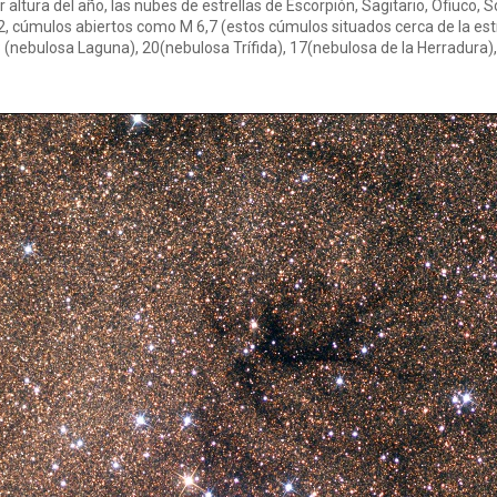
altura del año, las nubes de estrellas de Escorpión, Sagitario, Ofiuco, 
, cúmulos abiertos como M 6,7 (estos cúmulos situados cerca de la estre
(nebulosa Laguna), 20(nebulosa Trífida), 17(nebulosa de la Herradura),1