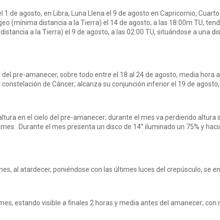
l 1 de agosto, en Libra, Luna Llena el 9 de agosto en Capricornio, Cuar
geo (mínima distancia a la Tierra) el 14 de agosto, a las 18:00m TU, ten
tancia a la Tierra) el 9 de agosto, a las 02:00 TU, situándose a una d
lo del pre-amanecer, sobre todo entre el 18 al 24 de agosto, media hora a
constelación de Cáncer; alcanza su conjunción inferior el 19 de agosto, 
ltura en el cielo del pre-amanecer; durante el mes va perdiendo altura so
 mes. Durante el mes presenta un disco de 14” iluminado un 75% y hacia
nes, al atardecer, poniéndose con las últimes luces del crepúsculo, se e
l mes, estando visible a finales 2 horas y media antes del amanecer; con