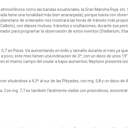
 atmosféricos como las bandas ecuatoriales, la Gran Mancha Roja, etc. 
ada tiene una tonalidad más bien anaranjada), porque basta con obser
er planetario de ordenador nos mostrará las horas de tránsito más propic
Callisto), con elipses mutuos, tránsitos y ocultaciones, durante sus perí
nador para programar la observación de estos eventos (Stellarium, Starry
g. 0,7 en Piscis. Va aumentando en brillo y tamaño durante el mes ya qu
 a poco, este mes tienen una inclinación de 3º, con un disco de unos 19”
 en el mismo campo del ocular a bajos aumentos; Neptuno presenta ún
cer situándose a 4,3º al sur de las Pléyades, con mg. 5,8 y un disco de 
. Con mg. 7,7 es también fácilmente visible con prismáticos, encontrán