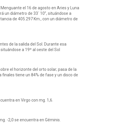
to Menguante el 16 de agosto en Aries y Luna
drá un diámetro de 33´ 10”, situándose a
istancia de 405.297 Km., con un diámetro de
ntes de la salida del Sol. Durante esa
situándose a 19º al oeste del Sol
bre el horizonte del orto solar; pasa de la
 finales tiene un 84% de fase y un disco de
ncuentra en Virgo con mg. 1,6.
 mg. -2,0 se encuentra en Géminis.