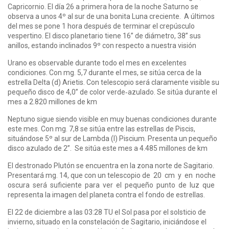
Capricornio. El día 26 a primera hora de la noche Saturno se
observa a unos 4º al sur de una bonita Luna creciente. A últimos
del mes se pone 1 hora después de terminar el crepúsculo
vespertino. El disco planetario tiene 16” de diámetro, 38” sus
anillos, estando inclinados 9º con respecto a nuestra visión
Urano es observable durante todo el mes en excelentes
condiciones. Con mg. 5,7 durante el mes, se sitúa cerca de la
estrella Delta (d) Arietis. Con telescopio será claramente visible su
pequeño disco de 4,0” de color verde‐azulado. Se sitúa durante el
mes a 2.820 millones de km
Neptuno sigue siendo visible en muy buenas condiciones durante
este mes. Con mg. 7,8 se sitúa entre las estrellas de Piscis,
situándose 5º al sur de Lambda (l) Piscium. Presenta un pequeño
disco azulado de 2”. Se sitúa este mes a 4.485 millones de km
El destronado Plutón se encuentra en la zona norte de Sagitario.
Presentará mg. 14, que con un telescopio de 20 cm y en noche
oscura será suficiente para ver el pequeño punto de luz que
representa la imagen del planeta contra el fondo de estrellas.
El 22 de diciembre a las 03:28 TU el Sol pasa por el solsticio de
invierno, situado en la constelación de Sagitario, iniciándose el