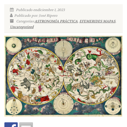
Publicado endiciembre 1, 2023
Publicado por: José Ripero
Categorías:
ASTRONOMÍA PRÁCTICA
,
EFEMERIDES MAPAS
,
Uncategorized