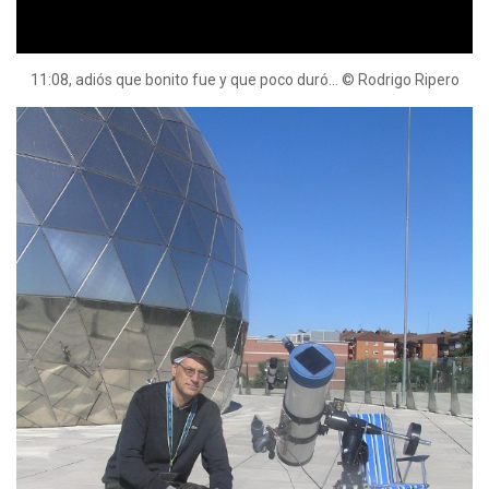
11:08, adiós que bonito fue y que poco duró… © Rodrigo Ripero