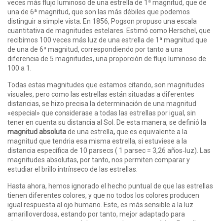
veces más flujo luminoso de una estrella de 1ª magnitud, que de
una de 6ª magnitud, que son las más débiles que podemos
distinguir a simple vista. En 1856, Pogson propuso una escala
cuantitativa de magnitudes estelares. Estimó como Herschel, que
recibimos 100 veces más luz de una estrella de 1ª magnitud que
de una de 6ª magnitud, correspondiendo por tanto a una
diferencia de 5 magnitudes, una proporción de flujo luminoso de
100 a 1.
Todas estas magnitudes que estamos citando, son magnitudes
visuales, pero como las estrellas están situadas a diferentes
distancias, se hizo precisa la determinación de una magnitud
«especial» que considerase a todas las estrellas por igual, sin
tener en cuenta su distancia al Sol. De esta manera, se definió la
magnitud absoluta
de una estrella
,
que es equivalente a la
magnitud que tendria esa misma estrella, si estuviese a la
distancia específica de 10 parsecs ( 1 parsec = 3,26 años‑luz). Las
magnitudes absolutas, por tanto, nos permiten comparar y
estudiar el brillo intrínseco de las estrellas.
Hasta ahora, hemos ignorado el hecho puntual de que las estrellas
tienen diferentes colores, y que no todos los colores producen
igual respuesta al ojo humano. Este, es más sensible a la luz
amarillo­verdosa, estando por tanto, mejor adaptado para