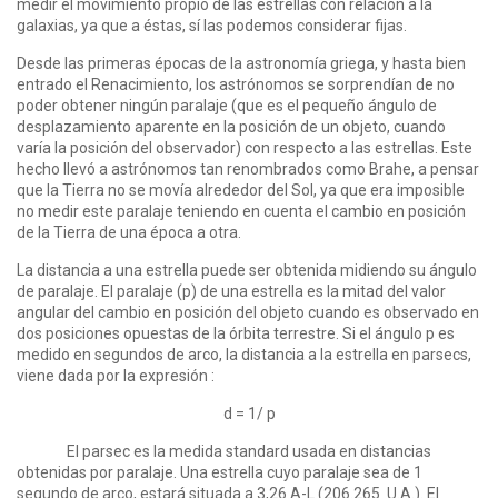
medir el movimiento propio de las estrellas con relación a la
galaxias, ya que a éstas, sí las podemos considerar fijas.
Desde las primeras épocas de la astronomía griega, y hasta bien
entrado el Renacimiento, los astrónomos se sorprendían de no
poder obtener ningún paralaje (que es el pequeño ángulo de
desplazamiento aparente en la posición de un objeto, cuando
varía la posición del observador) con respecto a las estrellas. Este
hecho llevó a astrónomos tan renombrados como Brahe, a pensar
que la Tierra no se movía alrededor del Sol, ya que era imposible
no medir este paralaje teniendo en cuenta el cambio en posición
de la Tierra de una época a otra.
La distancia a una estrella puede ser obtenida midiendo su ángulo
de paralaje. El paralaje (p) de una estrella es la mitad del valor
angular del cambio en posición del objeto cuando es observado en
dos posiciones opuestas de la órbita terrestre. Si el ángulo p es
medido en segundos de arco, la distancia a la estrella en parsecs,
viene dada por la expresión :
d = 1/ p
El parsec es la medida standard usada en distancias
obtenidas por paralaje. Una estrella cuyo paralaje sea de 1
segundo de arco, estará situada a 3,26 A-L (206.265 U.A.). El