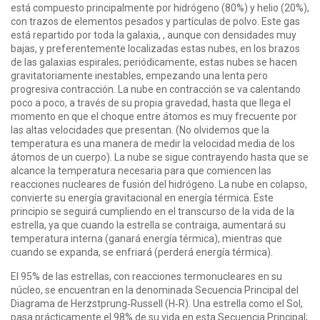
está compuesto principalmente por hidrógeno (80%) y helio (20%),
con trazos de elementos pesados y partículas de polvo. Este gas
está repartido por toda la galaxia, , aunque con densidades muy
bajas, y preferentemente localizadas estas nubes, en los brazos
de las galaxias espirales; periódicamente, estas nubes se hacen
gravitatoriamente inestables, empezando una lenta pero
progresiva contracción. La nube en contracción se va calentando
poco a poco, a través de su propia gravedad, hasta que llega el
momento en que el choque entre átomos es muy frecuente por
las altas velocidades que presentan. (No olvidemos que la
temperatura es una manera de medir la velocidad media de los
átomos de un cuerpo). La nube se sigue contrayendo hasta que se
alcance la temperatura necesaria para que comiencen las
reacciones nucleares de fusión del hidrógeno. La nube en colapso,
convierte su energía gravitacional en energía térmica. Este
principio se seguirá cumpliendo en el transcurso de la vida de la
estrella, ya que cuando la estrella se contraiga, aumentará su
temperatura interna (ganará energía térmica), mientras que
cuando se expanda, se enfriará (perderá energía térmica).
El 95% de las estrellas, con reacciones termonucleares en su
núcleo, se encuentran en la denominada Secuencia Principal del
Diagrama de Herzstprung‑Russell (H‑R). Una estrella como el Sol,
pasa prácticamente el 98% de su vida en esta Secuencia Principal;