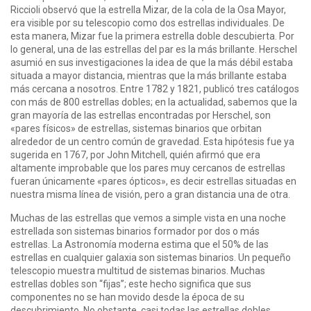
Riccioli observó que la estrella Mizar, de la cola de la Osa Mayor,
era visible por su telescopio como dos estrellas individuales. De
esta manera, Mizar fue la primera estrella doble descubierta. Por
lo general, una de las estrellas del par es la más brillante. Herschel
asumió en sus investigaciones la idea de que la más débil estaba
situada a mayor distancia, mientras que la más brillante estaba
más cercana a nosotros. Entre 1782 y 1821, publicó tres catálogos
con más de 800 estrellas dobles; en la actualidad, sabemos que la
gran mayoría de las estrellas encontradas por Herschel, son
«pares físicos» de estrellas, sistemas binarios que orbitan
alrededor de un centro común de gravedad. Esta hipótesis fue ya
sugerida en 1767, por John Mitchell, quién afirmó que era
altamente improbable que los pares muy cercanos de estrellas
fueran únicamente «pares ópticos», es decir estrellas situadas en
nuestra misma línea de visión, pero a gran distancia una de otra.
Muchas de las estrellas que vemos a simple vista en una noche
estrellada son sistemas binarios formador por dos o más
estrellas. La Astronomía moderna estima que el 50% de las
estrellas en cualquier galaxia son sistemas binarios. Un pequeño
telescopio muestra multitud de sistemas binarios. Muchas
estrellas dobles son “fijas”; este hecho significa que sus
componentes no se han movido desde la época de su
descubrimiento. No obstante, casi todas las estrellas dobles