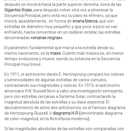
después se moverá hacia la parte superior derecha, zona de las
Gigantes Rojas
, para después volver otra vez a atravesar la
Secuencia Principal, pero esta vez su paso es efímero, ya que
morirá, apaciblemente, en forma de
enana blanca,
que son
estrellas de diámetro muy pequeño, y que poco a poco se van
enfriando, hasta convertirse en un cadáver estelar, las estrellas
denominadas
«enanas negras».
El parámetro fundamental que marca a la estrella desde su
mismo nacimiento, es la
masa.
Cuánto más masiva es, en menor
tiempo evoluciona y muere, siendo su estancia en la Secuencia
Principal muy breve.
En 1911, el astrónomo danés E. Hertzsprung comparó los colores
y luminosidades de algunas estrellas de varios cúmulos,
contrastando sus magnitudes y colores. En 1913, el astrónomo
americano H.N. Russell llevó a cabo una investigación semejante,
pero con estrellas cercanas a Sistema Solar, contrastando la
magnitud absoluta de las estrellas y su clase espectral. El
descubrimiento de estos dos astrónomos, es el famoso diagrama
de Hertzsprung‑Russell, ó
diagrama H‑R (
denominado diagrama
de color-magnitud, en la Astrofísica moderna
).
Si las magnitudes absolutas de las estrellas son comparadas con