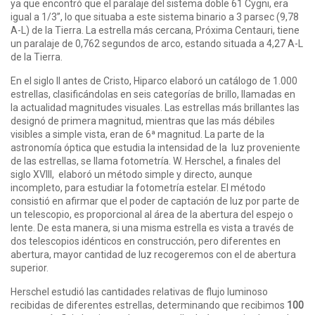
ya que encontró que el paralaje del sistema doble 61 Cygni, era
igual a 1/3”, lo que situaba a este sistema binario a 3 parsec (9,78
A-L) de la Tierra. La estrella más cercana, Próxima Centauri, tiene
un paralaje de 0,762 segundos de arco, estando situada a 4,27 A-L
de la Tierra.
En el siglo II antes de Cristo, Hiparco elaboró un catálogo de 1.000
estrellas, clasificándolas en seis categorías de brillo, llamadas en
la actualidad magnitudes visuales. Las estrellas más brillantes las
designó de primera magnitud, mientras que las más débiles
visibles a simple vista, eran de 6ª magnitud. La parte de la
astronomía óptica que estudia la intensidad de la luz proveniente
de las estrellas, se llama fotometría. W. Herschel, a finales del
siglo XVIII, elaboró un método simple y directo, aunque
incompleto, para estudiar la fotometría estelar. El método
consistió en afirmar que el poder de captación de luz por parte de
un telescopio, es proporcional al área de la abertura del espejo o
lente. De esta manera, si una misma estrella es vista a través de
dos telescopios idénticos en construcción, pero diferentes en
abertura, mayor cantidad de luz recogeremos con el de abertura
superior.
Herschel estudió las cantidades relativas de flujo luminoso
recibidas de diferentes estrellas, determinando que recibimos
100