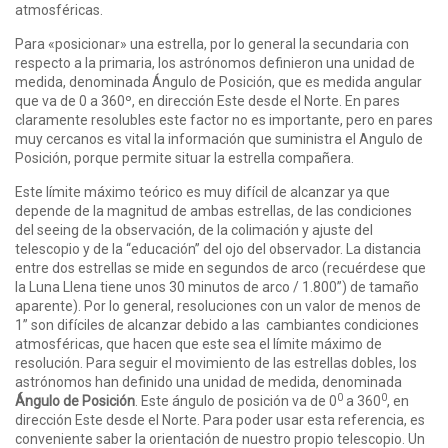
atmosféricas.
Para «posicionar» una estrella, por lo general la secundaria con
respecto a la primaria, los astrónomos definieron una unidad de
medida, denominada Ángulo de Posición, que es medida angular
que va de 0 a 360º, en dirección Este desde el Norte. En pares
claramente resolubles este factor no es importante, pero en pares
muy cercanos es vital la información que suministra el Angulo de
Posición, porque permite situar la estrella compañera.
Este límite máximo teórico es muy difícil de alcanzar ya que
depende de la magnitud de ambas estrellas, de las condiciones
del seeing de la observación, de la colimación y ajuste del
telescopio y de la “educación” del ojo del observador. La distancia
entre dos estrellas se mide en segundos de arco (recuérdese que
la Luna Llena tiene unos 30 minutos de arco / 1.800”) de tamaño
aparente). Por lo general, resoluciones con un valor de menos de
1” son difíciles de alcanzar debido a las cambiantes condiciones
atmosféricas, que hacen que este sea el límite máximo de
resolución. Para seguir el movimiento de las estrellas dobles, los
astrónomos han definido una unidad de medida, denominada
0
0
Ángulo de Posición
. Este ángulo de posición va de 0
a 360
, en
dirección Este desde el Norte. Para poder usar esta referencia, es
conveniente saber la orientación de nuestro propio telescopio. Un