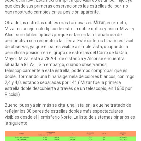
separación 34”. Este hecho implica que Albireo es un par “fijo”, ya
que desde sus primeras observaciones las estrellas del par no
han mostrado cambios en su posición aparente.
Otra de las estrellas dobles más famosas es
Mizar
; en efecto,
Mizar es un ejemplo típico de estrella doble óptica y física. Mizar y
Alcor son dobles ópticas porqué están en la misma línea de
perspectiva con respecto a la Tierra. Este sistema binario es fácil
de observar, ya que el par es visible a simple vista, ocupando la
penúltima posición en el grupo de estrellas del Carro de la Osa
Mayor. Mizar está a 78 A-L. de distancia y Alcor se encuentra
situada a 81 A-L. Sin embargo, cuando observamos
telescópicamente a esta estrella, podemos comprobar que es
doble, formando una binaria gemela de colores blancos, con mgs.
2,4 y 4,0, estando separadas por 14”. ( Mizar fue la primera
estrella doble descubierta a través de un telescopio, en 1650 por
Riccioli).
Bueno, pues ya sin más se cita una lista, en la que he tratado de
reflejar los 30 pares de estrellas dobles más espectaculares
visibles desde el Hemisferio Norte. La lista de sistemas binarios es
la siguiente