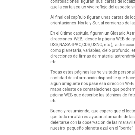
constelaciones figuran sus cartas de localizac
que la carta sea un vivo reflejo del aspecto
Al final del capítulo figuran unas cartas de 
orientaciones Norte y Sur, al comienzo de la
En el último capítulo, figuran un Glosario A
direcciones WEB, desde la página WEB de gra
DSS,NASA-IPAC,CDS,USNO, etc.), a direccion
como planetaria, variables, cielo profundo, 
direcciones de firmas de material astronómi
etc.
Todas estas páginas las he visitado persona
cantidad de información disponible que hace
algún amiguete nos pase esa dirección WEB q
mapa celeste de constelaciones que podremos
página WEB que describe las técnicas de foto
etc.
Bueno y resumiendo, que espero que el lector
que todo mi afán es ayudar al amante de la
deleitarse con la observación de las maravi
nuestro pequeño planeta azul en el “borde” d