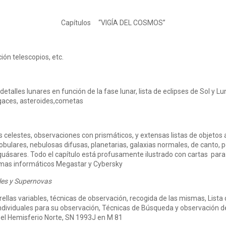
Capítulos “VIGÍA DEL COSMOS”
ión telescopios, etc.
detalles lunares en función de la fase lunar, lista de eclipses de Sol y 
ugaces, asteroides,cometas
celestes, observaciones con prismáticos, y extensas listas de objetos a 
bulares, nebulosas difusas, planetarias, galaxias normales, de canto, pe
quásares. Todo el capítulo está profusamente ilustrado con cartas para la
amas informáticos Megastar y Cybersky
les y Supernovas
trellas variables, técnicas de observación, recogida de las mismas, Lista
 individuales para su observación, Técnicas de Búsqueda y observación 
n el Hemisferio Norte, SN 1993J en M 81