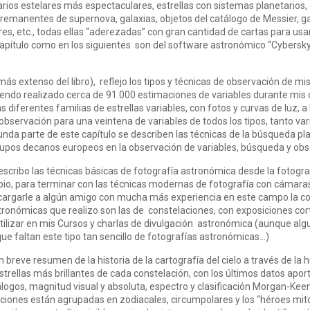
arios estelares más espectaculares, estrellas con sistemas planetarios, e
, remanentes de supernova, galaxias, objetos del catálogo de Messier, g
res, etc., todas ellas “aderezadas” con gran cantidad de cartas para usa
 capítulo como en los siguientes son del software astronómico “Cybersk
 más extenso del libro), reflejo los tipos y técnicas de observación de
iendo realizado cerca de 91.000 estimaciones de variables durante mi
s diferentes familias de estrellas variables, con fotos y curvas de luz, a
bservación para una veintena de variables de todos los tipos, tanto var
unda parte de este capítulo se describen las técnicas de la búsqueda p
rupos decanos europeos en la observación de variables, búsqueda y obs
escribo las técnicas básicas de fotografía astronómica desde la fotograf
opio, para terminar con las técnicas modernas de fotografía con cámara
cargarle a algún amigo con mucha más experiencia en este campo la co
ronómicas que realizo son las de constelaciones, con exposiciones cort
utilizar en mis Cursos y charlas de divulgación astronómica (aunque al
ue faltan este tipo tan sencillo de fotografías astronómicas…)
un breve resumen de la historia de la cartografía del cielo a través de la 
s estrellas más brillantes de cada constelación, con los últimos datos ap
tálogos, magnitud visual y absoluta, espectro y clasificación Morgan-Kee
ciones están agrupadas en zodiacales, circumpolares y los “héroes mit