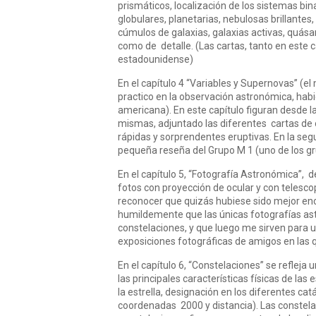
prismáticos, localización de los sistemas bin
globulares, planetarias, nebulosas brillantes
cúmulos de galaxias, galaxias activas, quása
como de detalle. (Las cartas, tanto en este
estadounidense)
En el capítulo 4 “Variables y Supernovas” (el
practico en la observación astronómica, hab
americana). En este capítulo figuran desde la
mismas, adjuntado las diferentes cartas de o
rápidas y sorprendentes eruptivas. En la seg
pequeña reseña del Grupo M 1 (uno de los g
En el capítulo 5, “Fotografía Astronómica”, d
fotos con proyección de ocular y con telesc
reconocer que quizás hubiese sido mejor en
humildemente que las únicas fotografías ast
constelaciones, y que luego me sirven para 
exposiciones fotográficas de amigos en las q
En el capítulo 6, “Constelaciones” se refleja 
las principales características físicas de la
la estrella, designación en los diferentes ca
coordenadas 2000 y distancia). Las constela