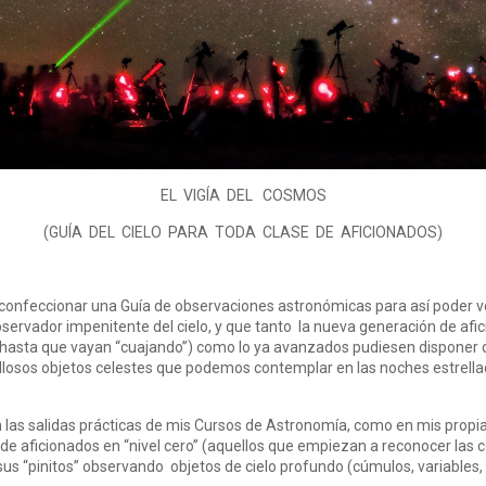
EL VIGÍA DEL COSMOS
(GUÍA DEL CIELO PARA TODA CLASE DE AFICIONADOS)
 confeccionar una Guía de observaciones astronómicas para así poder ve
ervador impenitente del cielo, y que tanto la nueva generación de afi
 hasta que vayan “cuajando”) como lo ya avanzados pudiesen disponer d
villosos objetos celestes que podemos contemplar en las noches estre
en las salidas prácticas de mis Cursos de Astronomía, como en mis propi
e aficionados en “nivel cero” (aquellos que empiezan a reconocer las
us “pinitos” observando objetos de cielo profundo (cúmulos, variables, g