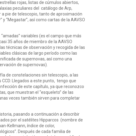
strellas rojas, listas de cúmulos abiertos,
alaxias peculiares del catálogo de Arp,
r a pie de telescopio, tanto de aproximación
y” y “Megastar”, así como cartas de la AAVSO
 mis “amadas” variables (es el campo que más
s casi 35 años de miembro de la AAVSO
 las técnicas de observación y recogida de las
iables clásicas de largo período como las
lanificada de supernovas, así como una
ervación de supernovas).
ía de constelaciones sin telescopio, a las
s CCD. Llegados a este punto, tengo que
nfección de este capítulo, ya que reconozco
as, que muestran el “esqueleto” de las
gunas veces también sirven para completar
historia, pasando a continuación a describir
ortados por el satélites Hipparcos (nombre de
nan-Kellmann, índice de color,
ológicos”. Después de cada familia de