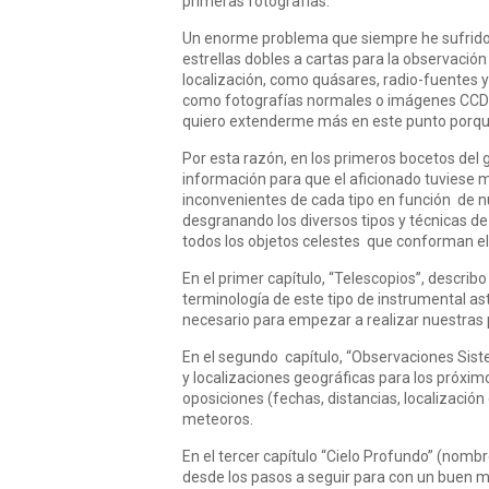
primeras fotografías.
Un enorme problema que siempre he sufrido e
estrellas dobles a cartas para la observación
localización, como quásares, radio-fuentes y
como fotografías normales o imágenes CCD; en
quiero extenderme más en este punto porqu
Por esta razón, en los primeros bocetos del g
información para que el aficionado tuviese m
inconvenientes de cada tipo en función de nu
desgranando los diversos tipos y técnicas de
todos los objetos celestes que conforman el
En el primer capítulo, “Telescopios”, describ
terminología de este tipo de instrumental a
necesario para empezar a realizar nuestras
En el segundo capítulo, “Observaciones Siste
y localizaciones geográficas para los próxi
oposiciones (fechas, distancias, localización 
meteoros.
En el tercer capítulo “Cielo Profundo” (nombr
desde los pasos a seguir para con un buen ma