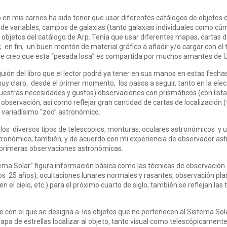
n mis carnes ha sido tener que usar diferentes catálogos de objetos d
 de variables, campos de galaxias (tanto galaxias individuales como cúmu
 objetos del catálogo de Arp. Tenía que usar diferentes mapas, cartas de
 fin, un buen montón de material gráfico a añadir y/o cargar con el te
e creo que esta “pesada losa” es compartida por muchos amantes de U
uión del libro que el lector podrá ya tener en sus manos en estas fechas
uy claro, desde el primer momento, los pasos a seguir, tanto en la elec
estras necesidades y gustos) observaciones con prismáticos (con listas 
 observación, así como reflejar gran cantidad de cartas de localización
 variadísimo “zoo” astronómico.
o los diversos tipos de telescopios, monturas, oculares astronómicos y u
stronómico; también, y de acuerdo con mi experiencia de observador as
 primeras observaciones astronómicas.
ma Solar” figura información básica como las técnicas de observación d
mos 25 años), ocultaciones lunares normales y rasantes, observación pl
en el cielo, etc.) para el próximo cuarto de siglo; también se reflejan l
e con el que se designa a los objetos que no pertenecen al Sistema Solar
pa de estrellas localizar al objeto, tanto visual como telescópicamente,