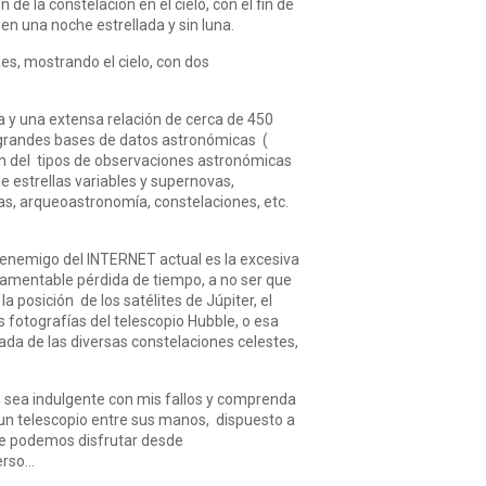
 de la constelación en el cielo, con el fin de
en una noche estrellada y sin luna.
les, mostrando el cielo, con dos
ía y una extensa relación de cerca de 450
s grandes bases de datos astronómicas (
n del tipos de observaciones astronómicas
e estrellas variables y supernovas,
s, arqueoastronomía, constelaciones, etc.
 enemigo del INTERNET actual es la excesiva
lamentable pérdida de tiempo, a no ser que
posición de los satélites de Júpiter, el
fotografías del telescopio Hubble, o esa
ada de las diversas constelaciones celestes,
, sea indulgente con mis fallos y comprenda
un telescopio entre sus manos, dispuesto a
que podemos disfrutar desde
verso…