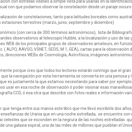
ión con estrellas visibles a simple vista para usarlas en la identificación
 visual con que podamos observar la constelación desde un paraje oscuro 
localización de constelaciones, tanto para latitudes boreales como austra
s estaciones terrestres (marzo, junio, septiembre y diciembre)
stronómico (con cerca de 300 términos astronómicos), lista de Bibliograf
ndes observatorios al telescopio Hubble, a la localización y uso de la
es WEB de los principales grupos de observadores amateurs, en funció
etc. ( ALPO, AAVSO, VSNET, SEDS, M 1, GEA), cartas para la observación d
co, direcciones WEBs de Cosmología, Astrofísica, imágenes astronómica
lmente porque creo que todos los lectores estarán conmigo que el gran
 que la navegación por esta herramienta se convierta en una penosa y 
ue es justamente la que estamos necesitando para saber por ejemplo la 
 usar en esa noche de observación ó poder visionar esas maravillosas 
grafía CCD, ó esa otra que describe con fotos reales e información vari
 que tenga entre sus manos este libro que me llevó escribirle dos años
s enseñanzas de Urania que en una noche estrellada, se encuentre con 
llas celestes que se esconden en la negrura de las noches estrelladas 
e una galaxia espiral, una de las miles de millones que pueblan el Uni