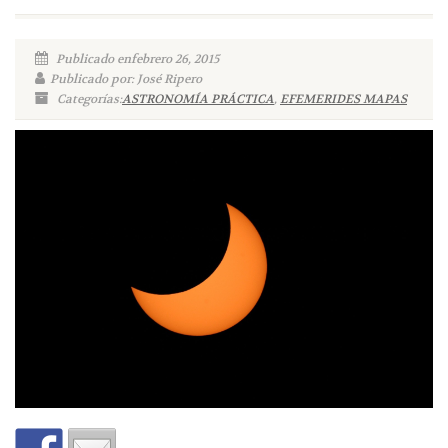
Publicado enfebrero 26, 2015
Publicado por: José Ripero
Categorías:
ASTRONOMÍA PRÁCTICA
,
EFEMERIDES MAPAS