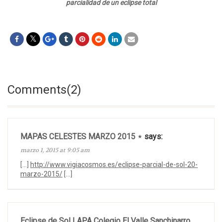
parcialidad de un eclipse total
Comments(2)
MAPAS CELESTES MARZO 2015 ⋆
says:
marzo 1, 2015 at 9:05 am
[…]
http://www.vigiacosmos.es/eclipse-parcial-de-sol-20-
marzo-2015/
[…]
Eclipse de Sol | APA Colegio El Valle Sanchinarro